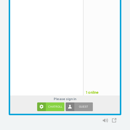
1 online
Please sign in
CHATROLL
GUEST