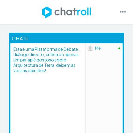
CHATe
Me
Esta é uma Plataforma de Debate,
diálogo directo,
crítica ou apenas
um parlapiê gostoso sobre
Arquitectura de Terra,
deixem as
vossas opiniões!